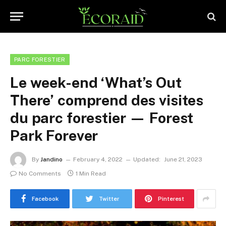
PARC FORESTIER
Le week-end ‘What’s Out
There’ comprend des visites
du parc forestier — Forest
Park Forever
By
Jandino
February 4, 2022
Updated:
June 21, 2023
No Comments
1 Min Read
Facebook
Twitter
Pinterest