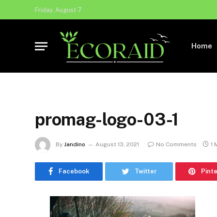
Friday, August 7
Home
promag-logo-03-1
By
Jandino
August 13, 2021
No Comments
1 
Facebook
Twitter
Pint